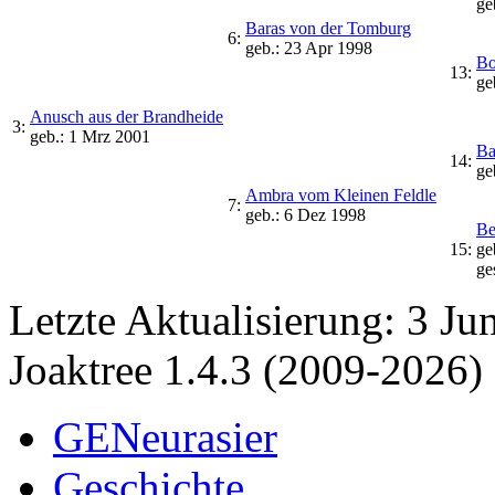
ge
Baras von der Tomburg
6:
geb.: 23 Apr 1998
Bo
13:
ge
Anusch aus der Brandheide
3:
geb.: 1 Mrz 2001
Ba
14:
ge
Ambra vom Kleinen Feldle
7:
geb.: 6 Dez 1998
Be
15:
ge
ge
Letzte Aktualisierung: 3 Ju
Joaktree 1.4.3 (2009-2026)
GENeurasier
Geschichte