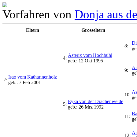
Vorfahren von
Donja aus d
Eltern
Grosseltern
Di
8:
ge
Asterix vom Hochbühl
4:
geb.: 12 Okt 1995
An
9:
ge
Isao vom Katharinenholz
2:
geb.: 7 Feb 2001
As
10:
ge
Eyka von der Drachenweide
5:
geb.: 26 Mrz 1992
Ba
11:
ge
An
12: