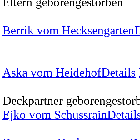
Eltern
geboren
gestorben
Berrik vom Hecksengarten
D
Aska vom Heidehof
Details
Deckpartner
geboren
gestor
Ejko vom Schussrain
Detail