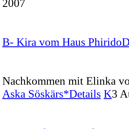
2007
B- Kira vom Haus Phirido
D
Nachkommen mit Elinka v
Aska Söskärs*
Details
K
3 A