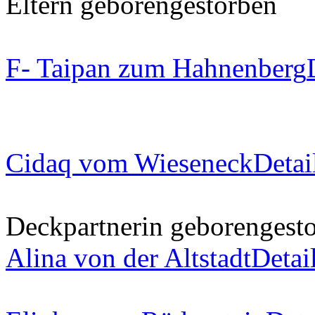
Eltern
geboren
gestorben
F- Taipan zum Hahnenberg
Cidaq vom Wieseneck
Detai
Deckpartnerin
geboren
gest
Alina von der Altstadt
Detai