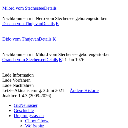
Milord vom Stechersee
Details
Nachkommen mit Nero vom Stechersee
geboren
gestorben
Dascha von Thujevan
Details
K
Dido vom Thujevan
Details
K
Nachkommen mit Milord vom Stechersee
geboren
gestorben
Oranda vom Stechersee
Details
K
21 Jan 1976
Lade Information
Lade Vorfahren
Lade Nachfahren
Letzte Aktualisierung: 3 Juni 2021 |
Ändere Historie
Joaktree 1.4.3 (2009-2026)
GENeurasier
Geschichte
Ursprungsrassen
Chow Chow
Wolfsspitz