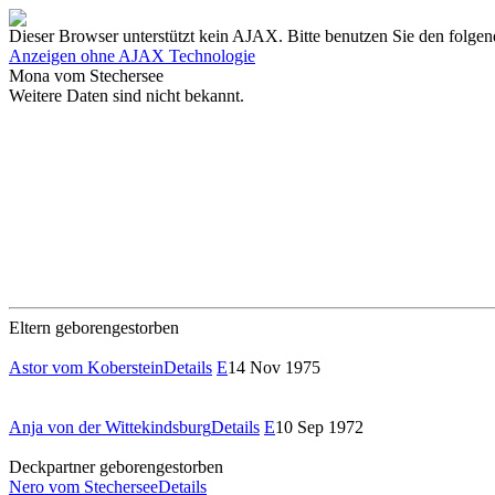
Dieser Browser unterstützt kein AJAX. Bitte benutzen Sie den folgen
Anzeigen ohne AJAX Technologie
Mona vom Stechersee
Weitere Daten sind nicht bekannt.
Eltern
geboren
gestorben
Astor vom Koberstein
Details
E
14 Nov 1975
Anja von der Wittekindsburg
Details
E
10 Sep 1972
Deckpartner
geboren
gestorben
Nero vom Stechersee
Details