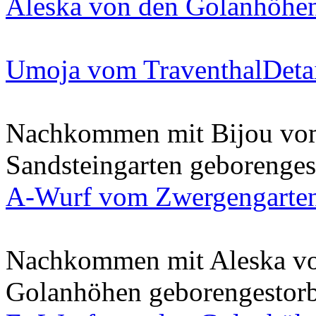
Aleska von den Golanhöhe
Umoja vom Traventhal
Deta
Nachkommen mit Bijou vo
Sandsteingarten
geboren
ges
A-Wurf vom Zwergengarte
Nachkommen mit Aleska v
Golanhöhen
geboren
gestor