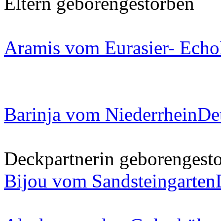
Eltern
geboren
gestorben
Aramis vom Eurasier- Echo
Barinja vom Niederrhein
Det
Deckpartnerin
geboren
gest
Bijou vom Sandsteingarten