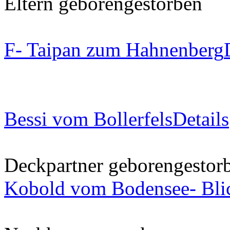
Eltern
geboren
gestorben
F- Taipan zum Hahnenberg
Bessi vom Bollerfels
Details
Deckpartner
geboren
gestor
Kobold vom Bodensee- Bli