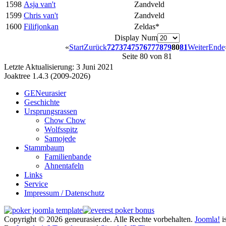
1598
Asja van't
Zandveld
1599
Chris van't
Zandveld
1600
Filifjonkan
Zeldas*
Display Num
«
Start
Zurück
72
73
74
75
76
77
78
79
80
81
Weiter
Ende
Seite 80 von 81
Letzte Aktualisierung: 3 Juni 2021
Joaktree 1.4.3 (2009-2026)
GENeurasier
Geschichte
Ursprungsrassen
Chow Chow
Wolfsspitz
Samojede
Stammbaum
Familienbande
Ahnentafeln
Links
Service
Impressum / Datenschutz
Copyright © 2026 geneurasier.de. Alle Rechte vorbehalten.
Joomla!
is