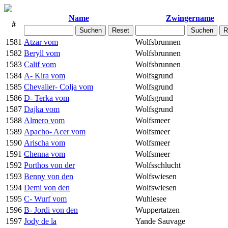
Name
Zwingername
#
1581
Atzar vom
Wolfsbrunnen
1582
Beryll vom
Wolfsbrunnen
1583
Calif vom
Wolfsbrunnen
1584
A- Kira vom
Wolfsgrund
1585
Chevalier- Colja vom
Wolfsgrund
1586
D- Terka vom
Wolfsgrund
1587
Dajka vom
Wolfsgrund
1588
Almero vom
Wolfsmeer
1589
Apacho- Acer vom
Wolfsmeer
1590
Arischa vom
Wolfsmeer
1591
Chenna vom
Wolfsmeer
1592
Porthos von der
Wolfsschlucht
1593
Benny von den
Wolfswiesen
1594
Demi von den
Wolfswiesen
1595
C- Wurf vom
Wuhlesee
1596
B- Jordi von den
Wuppertatzen
1597
Jody de la
Yande Sauvage