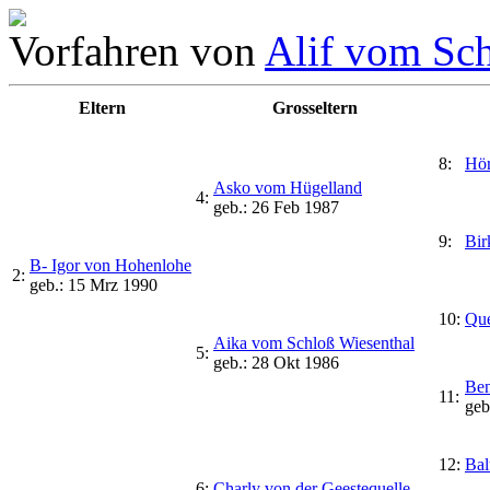
Vorfahren von
Alif vom Sc
Eltern
Grosseltern
8:
Hör
Asko vom Hügelland
4:
geb.: 26 Feb 1987
9:
Bir
B- Igor von Hohenlohe
2:
geb.: 15 Mrz 1990
10:
Que
Aika vom Schloß Wiesenthal
5:
geb.: 28 Okt 1986
Ben
11:
geb
12:
Bal
6:
Charly von der Geestequelle