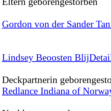
Eltern
geboren
gestorben
Gordon von der Sander Ta
Lindsey Beoosten Blij
Detai
Deckpartnerin
geboren
gest
Redlance Indiana of Norwa