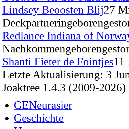
Lindsey Beoosten Blij
27 M
Deckpartnerin
geboren
gesto
Redlance Indiana of Norwa
Nachkommen
geboren
gesto
Shanti Fieter de Fointjes
11
Letzte Aktualisierung: 3 J
Joaktree 1.4.3 (2009-2026)
GENeurasier
Geschichte