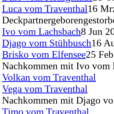
Luca vom Traventhal
16 Mr
Deckpartner
geboren
gestorb
Ivo vom Lachsbach
8 Jun 2
Djago vom Stühbusch
16 A
Brisko vom Elfensee
25 Fe
Nachkommen mit Ivo vom 
Volkan vom Traventhal
Vega vom Traventhal
Nachkommen mit Djago vo
Timo vom Traventhal